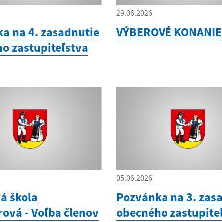
29.06.2026
a na 4. zasadnutie
VÝBEROVÉ KONANIE
o zastupiteľstva
05.06.2026
á škola
Pozvánka na 3. zas
ová - Voľba členov
obecného zastupite