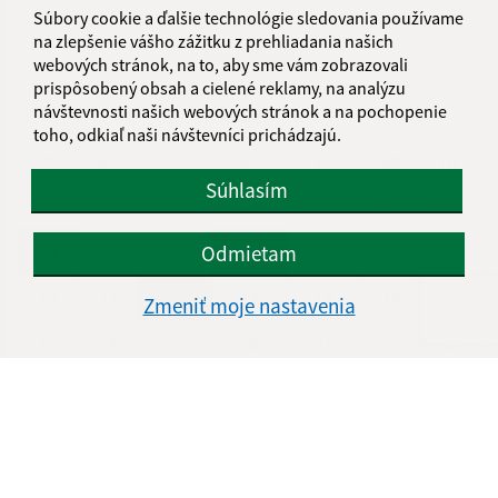
Súbory cookie a ďalšie technológie sledovania používame
na zlepšenie vášho zážitku z prehliadania našich
KALENDÁR
webových stránok, na to, aby sme vám zobrazovali
prispôsobený obsah a cielené reklamy, na analýzu
návštevnosti našich webových stránok a na pochopenie
AUGUST 2026
toho, odkiaľ naši návštevníci prichádzajú.
PO
UT
ST
ŠT
PI
SO
NE
Súhlasím
01
02
Odmietam
03
04
05
06
07
08
09
10
11
12
13
14
15
16
Zmeniť moje nastavenia
17
18
19
20
21
22
23
24
25
26
27
28
29
30
31
Štvrtok, 6. august 2026