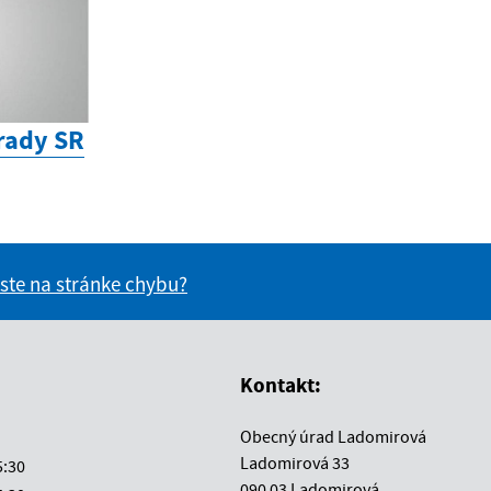
rady SR
 ste na stránke chybu?
vás užitočné?
e pre vás užitočné?
Kontakt:
Obecný úrad Ladomirová
Ladomirová 33
5:30
090 03 Ladomirová