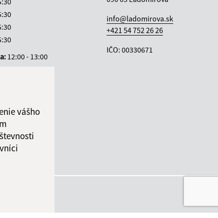
5:30
5:30
info@ladomirova.sk
5:30
+421 54 752 26 26
5:30
IČO: 00330671
ka:
12:00 - 13:00
enie vášho
ám
števnosti
vníci