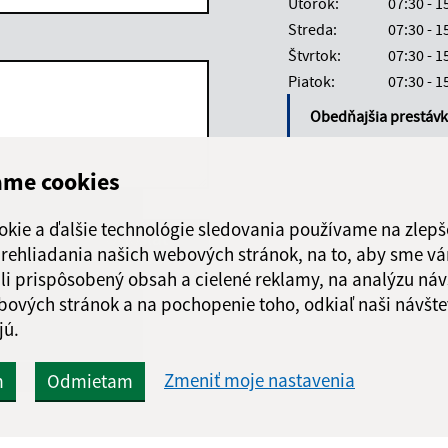
Utorok:
07:30 - 1
Streda:
07:30 - 1
Štvrtok:
07:30 - 1
Piatok:
07:30 - 1
Obedňajšia prestáv
ame cookies
okie a ďalšie technológie sledovania používame na zlepš
Google reCaptcha Response
Odoslať
ch
 prehliadania našich webových stránok, na to, aby sme v
správu
li prispôsobený obsah a cielené reklamy, na analýzu náv
bových stránok a na pochopenie toho, odkiaľ naši návšte
jú.
Zmeniť moje nastavenia
m
Odmietam