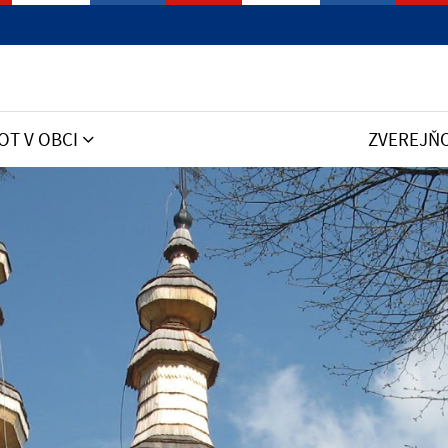
OT V OBCI
ZVEREJŇ