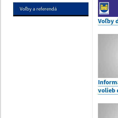
Voľby a referendá
Voľby 
Inform
volieb