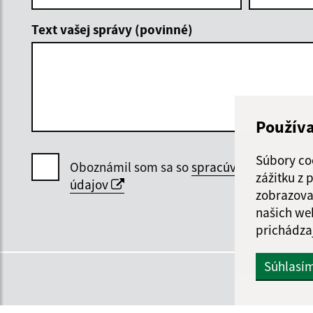
Text vašej správy (povinné)
Použív
Súbory co
Oboznámil som sa so
spracúvaním osobný
zážitku z
údajov
zobrazova
našich we
prichádza
Súhlasí