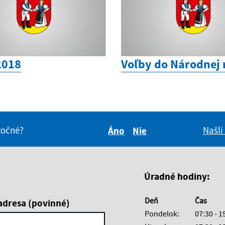
2018
Voľby do Národnej 
itočné?
Našli
Áno
Nie
Boli tieto informácie pre 
Boli tieto informáci
Úradné hodiny:
Deň
Čas
adresa (povinné)
Pondelok:
07:30 - 1