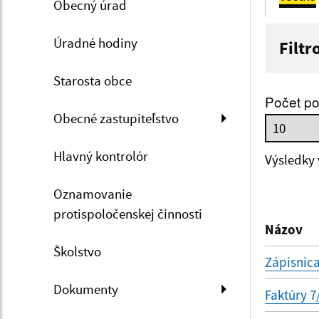
Obecný úrad
Úradné hodiny
Filtr
Názov
Starosta obce
Počet po
Obecné zastupiteľstvo
Dátum 
Hlavný kontrolór
Výsledky
Oznamovanie
Filtr
protispoločenskej činnosti
Názov
Školstvo
Zápisnica
Dokumenty
Faktúry 7