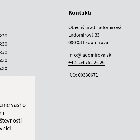
Kontakt:
Obecný úrad Ladomirová
Ladomirová 33
5:30
090 03 Ladomirová
5:30
5:30
info@ladomirova.sk
5:30
+421 54 752 26 26
5:30
IČO: 00330671
ka:
12:00 - 13:00
enie vášho
ám
števnosti
vníci