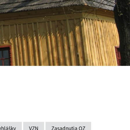
yhlášky
VZN
Zasadnutia OZ