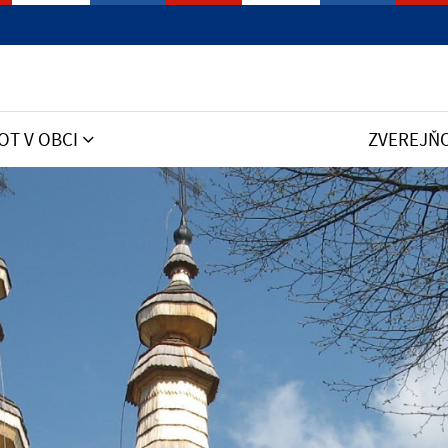
OT V OBCI
ZVEREJŇ