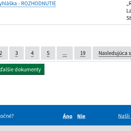
vyhláška - ROZHODNUTIE
„R
La
S
2
3
4
5
...
19
Nasledujúca 
 ďalšie dokumenty
itočné?
Našli
Áno
Nie
Boli tieto informácie pre 
Boli tieto informáci