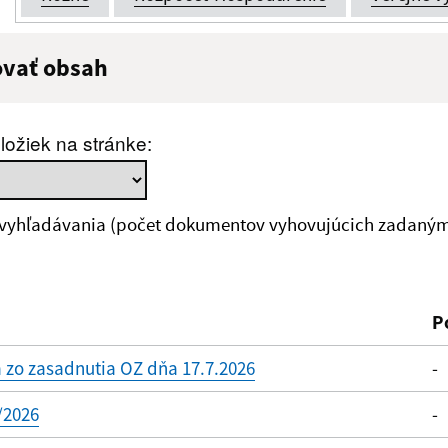
ovať obsah
:
Popis:
ložiek na stránke:
zverejnenia do:
 vyhľadávania (počet dokumentov vyhovujúcich zadaným 
ovať
P
 zo zasadnutia OZ dňa 17.7.2026
-
/2026
-