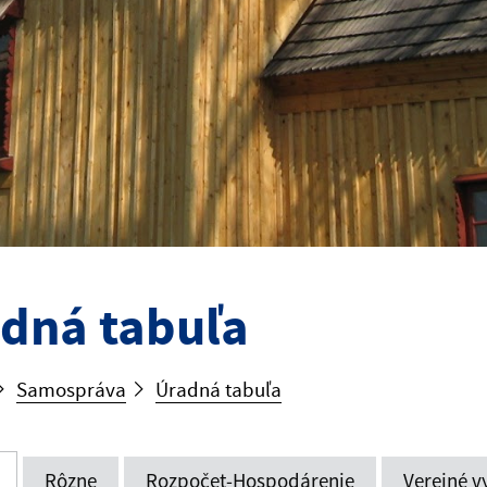
dná tabuľa
Samospráva
Úradná tabuľa
Rôzne
Rozpočet-Hospodárenie
Verejné v