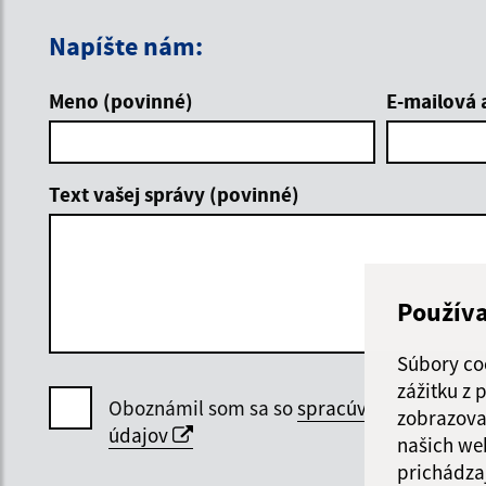
Napíšte nám:
Meno (povinné)
E-mailová 
Text vašej správy (povinné)
Použív
Súbory co
zážitku z
Oboznámil som sa so
spracúvaním osobný
zobrazova
údajov
našich we
prichádza