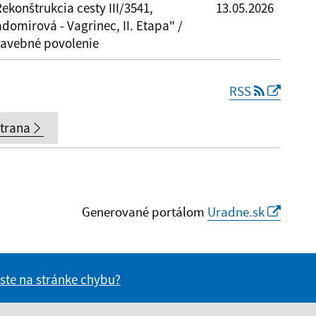
ekonštrukcia cesty III/3541,
13.05.2026
domirová - Vagrinec, II. Etapa" /
tavebné povolenie
RSS
strana
Generované portálom
Uradne.sk
 ste na stránke chybu?
vás užitočné?
e pre vás užitočné?