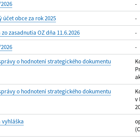
/2026
-
 účet obce za rok 2025
-
 zo zasadnutia OZ dňa 11.6.2026
-
/2026
-
 správy o hodnotení strategického dokumentu
Ko
P
a
 správy o hodnotení strategického dokumentu
K
v 
2
 vyhláška
o
(