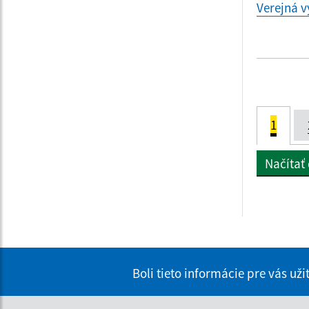
Verejná 
1
Načítať
Boli tieto informácie pre vás už