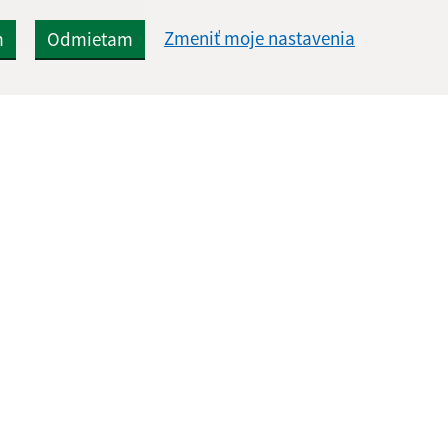
Zmeniť moje nastavenia
m
Odmietam
Rýchle odkazy:
Aktualiz