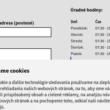
Úradné hodiny:
Deň
Čas
adresa (povinné)
Pondelok:
07:30 - 1
Utorok:
07:30 - 1
Streda:
07:30 - 1
Štvrtok:
07:30 - 1
Piatok:
07:30 - 1
Obedňajšia prestáv
ame cookies
okie a ďalšie technológie sledovania používame na zlepš
 prehliadania našich webových stránok, na to, aby sme v
Google reCaptcha Response
Odoslať
ch
li prispôsobený obsah a cielené reklamy, na analýzu náv
správu
bových stránok a na pochopenie toho, odkiaľ naši návšte
jú.