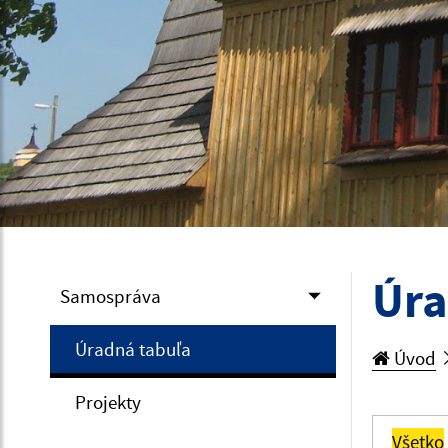
Úra
Samospráva
Úradná tabuľa
Úvod
Projekty
Všetko