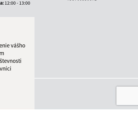
ka:
12:00 - 13:00
enie vášho
ám
števnosti
vníci