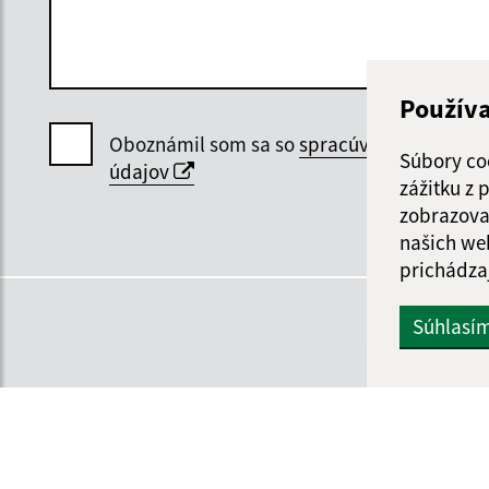
Použív
Oboznámil som sa so
spracúvaním osobný
Súbory co
údajov
zážitku z
zobrazova
našich we
prichádza
Súhlasí