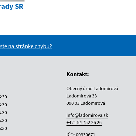
rady SR
 ste na stránke chybu?
vás užitočné?
e pre vás užitočné?
Kontakt:
Obecný úrad Ladomirová
Ladomirová 33
5:30
090 03 Ladomirová
5:30
5:30
info@ladomirova.sk
5:30
+421 54 752 26 26
5:30
IČO: 00330671