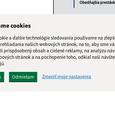
Obedňajšia prestáv
ame cookies
Google reCaptcha Response
Odoslať
ch
okie a ďalšie technológie sledovania používame na zlepš
správu
 prehliadania našich webových stránok, na to, aby sme v
li prispôsobený obsah a cielené reklamy, na analýzu náv
bových stránok a na pochopenie toho, odkiaľ naši návšte
jú.
Zmeniť moje nastavenia
m
Odmietam