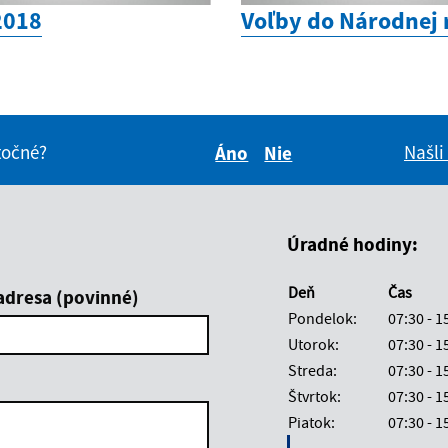
2018
Voľby do Národnej 
itočné?
Našli
Áno
Nie
Boli tieto informácie pre 
Boli tieto informáci
Úradné hodiny:
Deň
Čas
adresa (povinné)
Pondelok:
07:30 - 1
Utorok:
07:30 - 1
Streda:
07:30 - 1
Štvrtok:
07:30 - 1
Piatok:
07:30 - 1