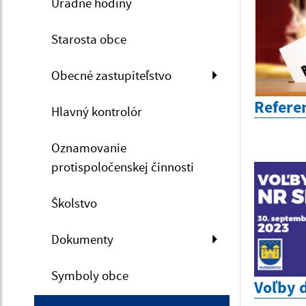
Úradné hodiny
Starosta obce
Obecné zastupiteľstvo
Refere
Hlavný kontrolór
Oznamovanie
protispoločenskej činnosti
Školstvo
Dokumenty
Symboly obce
Voľby 