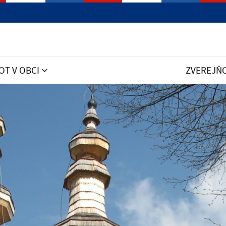
OT V OBCI
ZVEREJŇ