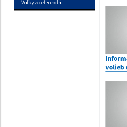
Voľby a referendá
Inform
volieb