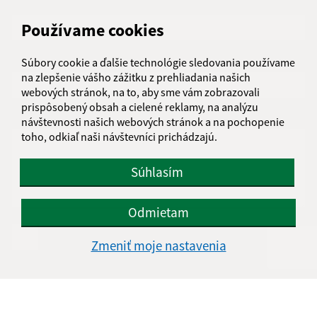
Meno (povinné)
Používame cookies
E-mailová adresa (povinné)
Súbory cookie a ďalšie technológie sledovania používame
na zlepšenie vášho zážitku z prehliadania našich
webových stránok, na to, aby sme vám zobrazovali
prispôsobený obsah a cielené reklamy, na analýzu
Text vašej správy (povinné)
návštevnosti našich webových stránok a na pochopenie
toho, odkiaľ naši návštevníci prichádzajú.
Súhlasím
Odmietam
Oboznámil som sa so
spracúvaním osobných
Zmeniť moje nastavenia
údajov
Google reCaptcha Response
Odoslať správu