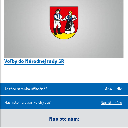
Voľby do Národnej rady SR
Je táto stránka užitočná?
Áno
Nie
Boli tieto 
Boli 
Našli ste na stránke chybu?
Napíšte nám
Napíšte nám: