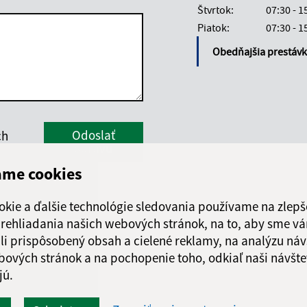
Štvrtok:
07:30 - 1
Piatok:
07:30 - 1
Obedňajšia prestáv
Google reCaptcha Response
Odoslať
ch
správu
ame cookies
okie a ďalšie technológie sledovania používame na zlepš
 prehliadania našich webových stránok, na to, aby sme v
li prispôsobený obsah a cielené reklamy, na analýzu náv
bových stránok a na pochopenie toho, odkiaľ naši návšte
jú.