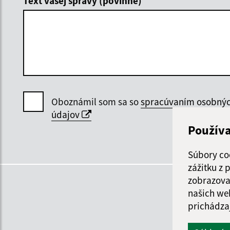
Text vašej správy (povinné)
Oboznámil som sa so
spracúvaním osobný
údajov
Použív
Súbory co
zážitku z
zobrazova
našich we
prichádza