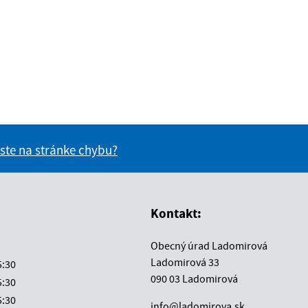
 ste na stránke chybu?
vás užitočné?
e pre vás užitočné?
Kontakt:
Obecný úrad Ladomirová
Ladomirová 33
5:30
090 03 Ladomirová
5:30
5:30
info@ladomirova.sk