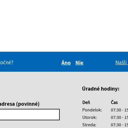
itočné?
Našli
Áno
Nie
Boli tieto informácie pre 
Boli tieto informáci
Úradné hodiny:
Deň
Čas
adresa (povinné)
Pondelok:
07:30 - 1
Utorok:
07:30 - 1
Streda:
07:30 - 1