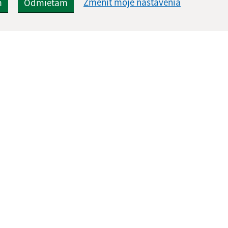
Zmeniť moje nastavenia
m
Odmietam
Rýchle odkazy:
Aktualiz
nku
Aktuality
03.08.2026 
História
RSS
Fotogaléria
Kontakty