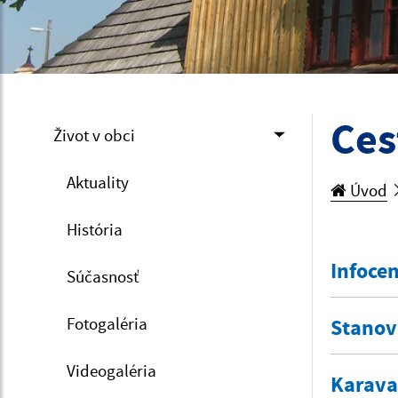
Ces
Život v obci
Aktuality
Úvod
História
Infoce
Súčasnosť
Fotogaléria
Stanov
Videogaléria
Karava