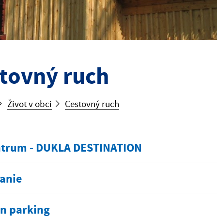
tovný ruch
Život v obci
Cestovný ruch
ntrum - DUKLA DESTINATION
anie
n parking