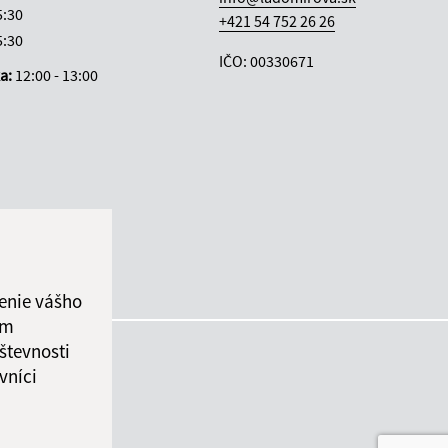
5:30
+421 54 752 26 26
5:30
IČO: 00330671
ka:
12:00 - 13:00
enie vášho
ám
števnosti
vníci