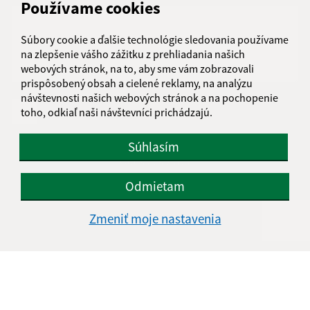
Používame cookies
Súbory cookie a ďalšie technológie sledovania používame
na zlepšenie vášho zážitku z prehliadania našich
webových stránok, na to, aby sme vám zobrazovali
prispôsobený obsah a cielené reklamy, na analýzu
návštevnosti našich webových stránok a na pochopenie
Oboznámil som sa so
spracúvaním osobných
toho, odkiaľ naši návštevníci prichádzajú.
údajov
Súhlasím
Google reCaptcha Response
Odoslať správu
Odmietam
Zmeniť moje nastavenia
Úradné hodiny:
Deň
Čas
Pondelok:
07:30 - 15:30
Utorok:
07:30 - 15:30
Streda:
07:30 - 15:30