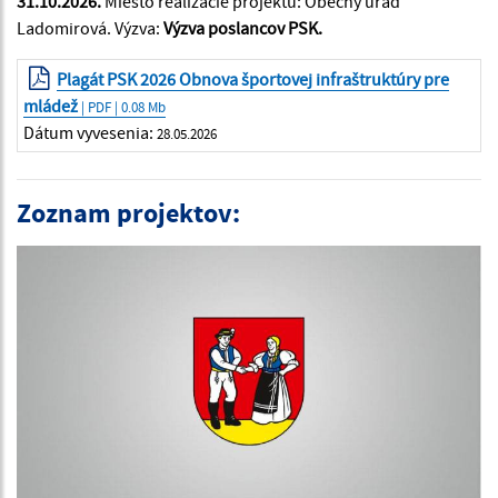
31.10.2026.
Miesto realizácie projektu: Obecný úrad
Ladomirová. Výzva:
Výzva poslancov PSK.
Plagát PSK 2026 Obnova športovej infraštruktúry pre
mládež
| PDF | 0.08 Mb
Dátum vyvesenia:
28.05.2026
Zoznam projektov: