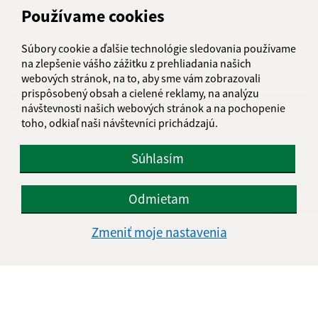
Text vašej správy (povinné)
Používame cookies
Súbory cookie a ďalšie technológie sledovania používame
na zlepšenie vášho zážitku z prehliadania našich
webových stránok, na to, aby sme vám zobrazovali
prispôsobený obsah a cielené reklamy, na analýzu
návštevnosti našich webových stránok a na pochopenie
toho, odkiaľ naši návštevníci prichádzajú.
Oboznámil som sa so
spracúvaním osobných
údajov
Súhlasím
Google reCaptcha Response
Odoslať správu
Odmietam
Zmeniť moje nastavenia
Úradné hodiny:
Deň
Čas
Pondelok:
07:30 - 15:30
Utorok:
07:30 - 15:30