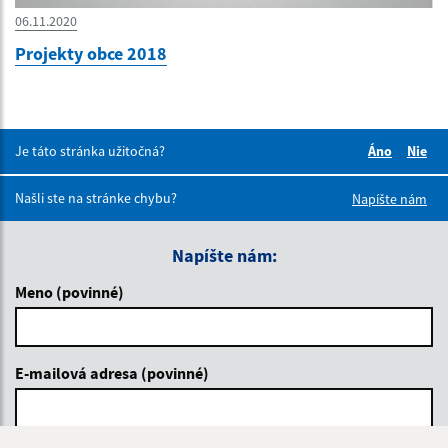
06.11.2020
Projekty obce 2018
Je táto stránka užitočná?
Áno
Nie
Boli tieto 
Boli 
Našli ste na stránke chybu?
Napíšte nám
Napíšte nám:
Meno (povinné)
E-mailová adresa (povinné)