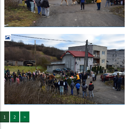
1
2
>