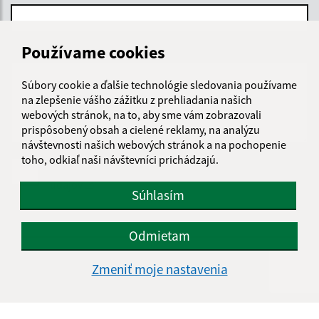
Používame cookies
Text vašej správy (povinné)
Súbory cookie a ďalšie technológie sledovania používame
na zlepšenie vášho zážitku z prehliadania našich
webových stránok, na to, aby sme vám zobrazovali
prispôsobený obsah a cielené reklamy, na analýzu
návštevnosti našich webových stránok a na pochopenie
toho, odkiaľ naši návštevníci prichádzajú.
Oboznámil som sa so
spracúvaním osobných
údajov
Súhlasím
Google reCaptcha Response
Odoslať správu
Odmietam
Zmeniť moje nastavenia
Úradné hodiny: