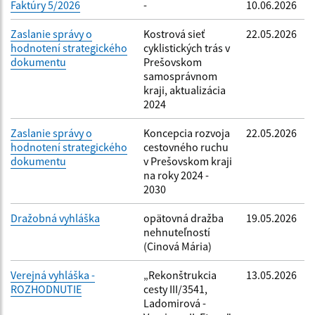
Faktúry 5/2026
-
10.06.2026
Zaslanie správy o
Kostrová sieť
22.05.2026
hodnotení strategického
cyklistických trás v
dokumentu
Prešovskom
samosprávnom
kraji, aktualizácia
2024
Zaslanie správy o
Koncepcia rozvoja
22.05.2026
hodnotení strategického
cestovného ruchu
dokumentu
v Prešovskom kraji
na roky 2024 -
2030
Dražobná vyhláška
opätovná dražba
19.05.2026
nehnuteľností
(Cinová Mária)
Verejná vyhláška -
„Rekonštrukcia
13.05.2026
ROZHODNUTIE
cesty III/3541,
Ladomirová -