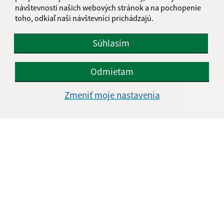
návštevnosti našich webových stránok a na pochopenie
info@ladomirova.sk
toho, odkiaľ naši návštevníci prichádzajú.
+421 54 752 26 26
Súhlasím
IČO: 00330671
Odmietam
Zmeniť moje nastavenia