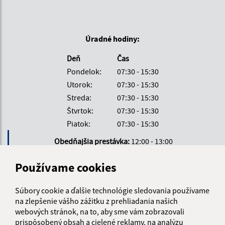
Úradné hodiny:
Deň
Čas
Pondelok:
07:30 - 15:30
Utorok:
07:30 - 15:30
Streda:
07:30 - 15:30
Štvrtok:
07:30 - 15:30
Piatok:
07:30 - 15:30
Obedňajšia prestávka:
12:00 - 13:00
Používame cookies
Kontakt:
Súbory cookie a ďalšie technológie sledovania používame
Obecný úrad Ladomirová
na zlepšenie vášho zážitku z prehliadania našich
Ladomirová 33
webových stránok, na to, aby sme vám zobrazovali
090 03 Ladomirová
prispôsobený obsah a cielené reklamy, na analýzu