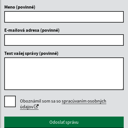
Meno (povinné)
E-mailová adresa (povinné)
Text vašej správy (povinné)
Oboznámil som sa so
spracúvaním osobných
údajov
Google reCaptcha Response
Odoslať správu