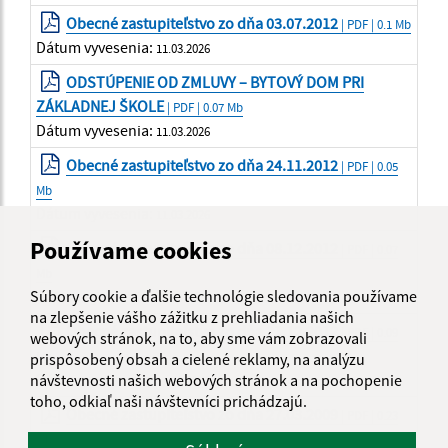
Obecné zastupiteľstvo zo dňa 03.07.2012
| PDF | 0.1 Mb
Dátum vyvesenia:
11.03.2026
ODSTÚPENIE OD ZMLUVY – BYTOVÝ DOM PRI
ZÁKLADNEJ ŠKOLE
| PDF | 0.07 Mb
Dátum vyvesenia:
11.03.2026
Obecné zastupiteľstvo zo dňa 24.11.2012
| PDF | 0.05
Mb
Dátum vyvesenia:
11.03.2026
Používame cookies
Obecné zastupiteľstvo zo dňa 08.12.2012
| PDF | 0.07
Mb
Súbory cookie a ďalšie technológie sledovania používame
Dátum vyvesenia:
11.03.2026
na zlepšenie vášho zážitku z prehliadania našich
Obecné zastupiteľstvo zo dňa 21.12.2012
| PDF | 0.09
webových stránok, na to, aby sme vám zobrazovali
Mb
prispôsobený obsah a cielené reklamy, na analýzu
Dátum vyvesenia:
návštevnosti našich webových stránok a na pochopenie
11.03.2026
toho, odkiaľ naši návštevníci prichádzajú.
Obecné zastupiteľstvo zo dňa 27.03.2009
| PDF | 0.23
Mb