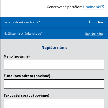
Generované portálom
Uradne.sk
Je táto stránka užitočná?
Áno
Nie
Boli tieto 
Boli 
Našli ste na stránke chybu?
Napíšte nám
Napíšte nám:
Meno (povinné)
E-mailová adresa (povinné)
Text vašej správy (povinné)