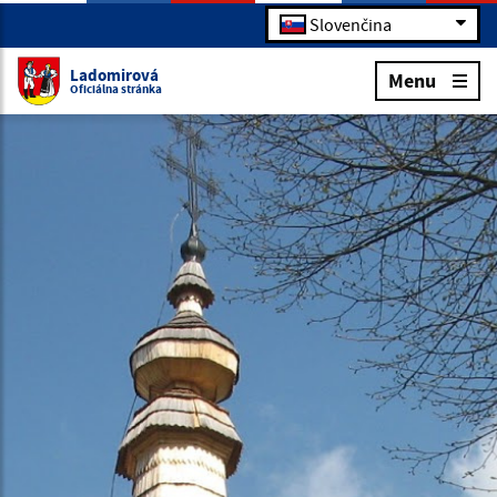
Slovenčina
Ladomirová
Menu
Oficiálna stránka