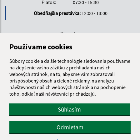
Piatok:
07:30 - 15:30
Obedňajšia prestávka:
12:00 - 13:00
Kontakt:
Používame cookies
Obecný úrad Ladomirová
Ladomirová 33
090 03 Ladomirová
Súbory cookie a ďalšie technológie sledovania používame
na zlepšenie vášho zážitku z prehliadania našich
info@ladomirova.sk
webových stránok, na to, aby sme vám zobrazovali
prispôsobený obsah a cielené reklamy, na analýzu
+421 54 752 26 26
návštevnosti našich webových stránok a na pochopenie
IČO: 00330671
toho, odkiaľ naši návštevníci prichádzajú.
Súhlasím
Odmietam