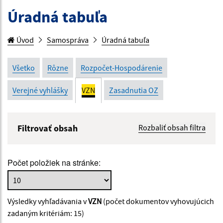
Úradná tabuľa
Úvod
Samospráva
Úradná tabuľa
Všetko
Rôzne
Rozpočet-Hospodárenie
Verejné vyhlášky
VZN
Zasadnutia OZ
Filtrovať obsah
Rozbaliť obsah filtra
Názov:
Počet položiek na stránke:
Popis:
Výsledky vyhľadávania v
VZN
(počet dokumentov vyhovujúcich
Dátum zverejnenia od:
zadaným kritériám: 15)