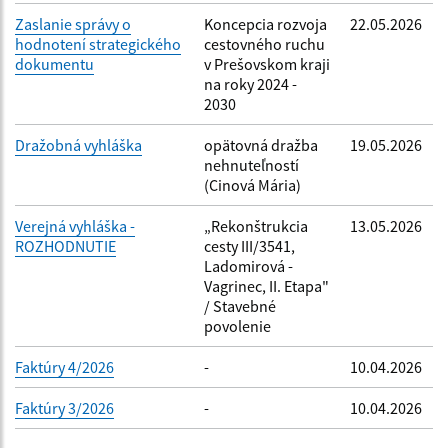
Zaslanie správy o
Koncepcia rozvoja
22.05.2026
hodnotení strategického
cestovného ruchu
dokumentu
v Prešovskom kraji
na roky 2024 -
2030
Dražobná vyhláška
opätovná dražba
19.05.2026
nehnuteľností
(Cinová Mária)
Verejná vyhláška -
„Rekonštrukcia
13.05.2026
ROZHODNUTIE
cesty III/3541,
Ladomirová -
Vagrinec, II. Etapa"
/ Stavebné
povolenie
Faktúry 4/2026
-
10.04.2026
Faktúry 3/2026
-
10.04.2026