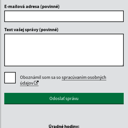
E-mailová adresa (povinné)
Text vašej správy (povinné)
Oboznámil som sa so
spracúvaním osobných
údajov
Google reCaptcha Response
Odoslať správu
Úradné hodiny: