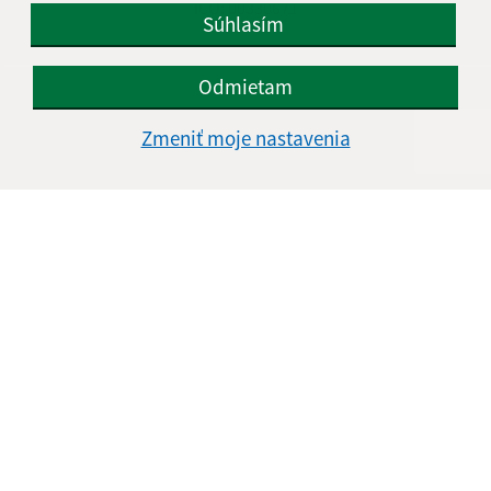
IČO: 00330671
Súhlasím
Odmietam
Zmeniť moje nastavenia
Informácie o stránke:
Vyhlásenie o prístupnosti
Autorské práva