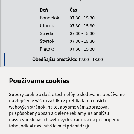
Deň
Čas
Pondelok:
07:30 - 15:30
Utorok:
07:30 - 15:30
Streda:
07:30 - 15:30
Štvrtok:
07:30 - 15:30
Piatok:
07:30 - 15:30
Obedňajšia prestávka:
12:00 - 13:00
Používame cookies
Kontakt:
Obecný úrad Ladomirová
Súbory cookie a ďalšie technológie sledovania používame
Ladomirová 33
na zlepšenie vášho zážitku z prehliadania našich
090 03 Ladomirová
webových stránok, na to, aby sme vám zobrazovali
prispôsobený obsah a cielené reklamy, na analýzu
info@ladomirova.sk
návštevnosti našich webových stránok a na pochopenie
+421 54 752 26 26
toho, odkiaľ naši návštevníci prichádzajú.