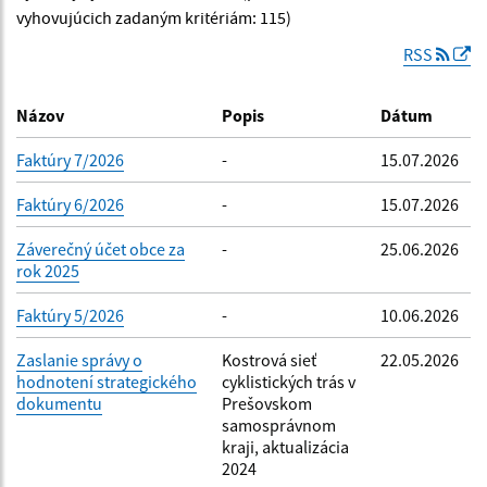
Dátum zverejnenia od:
vyhovujúcich zadaným kritériám: 115)
RSS
Dátum zverejnenia do:
Názov
Popis
Dátum
Faktúry 7/2026
-
15.07.2026
Filtrovať
Reset
Faktúry 6/2026
-
15.07.2026
Záverečný účet obce za
-
25.06.2026
rok 2025
Faktúry 5/2026
-
10.06.2026
Zaslanie správy o
Kostrová sieť
22.05.2026
hodnotení strategického
cyklistických trás v
dokumentu
Prešovskom
samosprávnom
kraji, aktualizácia
2024