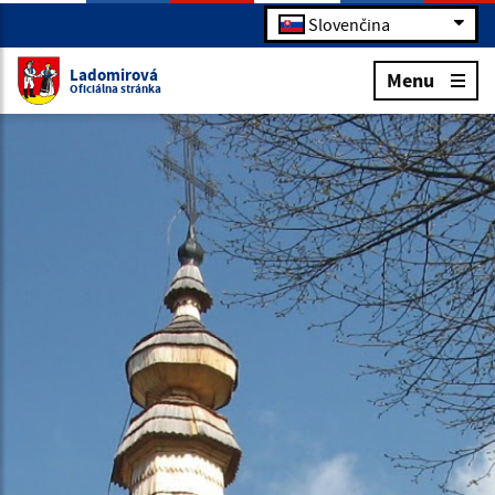
Slovenčina
Ladomirová
Menu
Oficiálna stránka