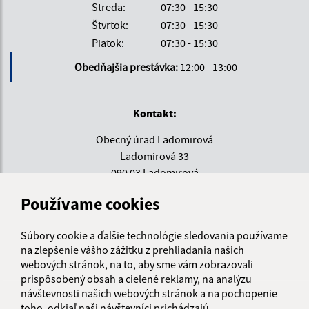
Streda:
07:30 - 15:30
Štvrtok:
07:30 - 15:30
Piatok:
07:30 - 15:30
Obedňajšia prestávka:
12:00 - 13:00
Kontakt:
Obecný úrad Ladomirová
Ladomirová 33
090 03 Ladomirová
Používame cookies
info@ladomirova.sk
+421 54 752 26 26
Súbory cookie a ďalšie technológie sledovania používame
IČO: 00330671
na zlepšenie vášho zážitku z prehliadania našich
webových stránok, na to, aby sme vám zobrazovali
prispôsobený obsah a cielené reklamy, na analýzu
návštevnosti našich webových stránok a na pochopenie
toho, odkiaľ naši návštevníci prichádzajú.