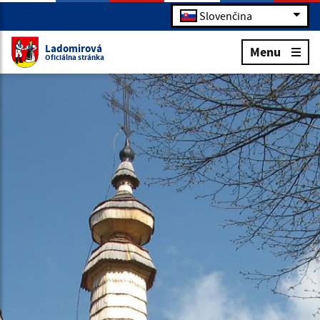
Slovenčina
Ladomirová
Menu
Oficiálna stránka