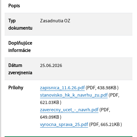
Popis
Filtrovať
Reset
Typ
Zasadnutia OZ
dokumentu
Doplňujúce
informácie
Dátum
25.06.2026
zverejnenia
Prílohy
zapisnica_11.6.26.pdf
(PDF, 438.98KB )
stanovisko_hk_k_navrhu_zu.pdf
(PDF,
621.03KB )
zaverecny_ucet_-_navrh.pdf
(PDF,
649.09KB )
vyrocna_sprava_25.pdf
(PDF, 665.21KB )