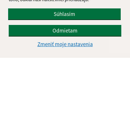
Súhlasím
Odmietam
Zmeniť moje nastavenia
Informácie o stránke:
Vyhlásenie o prístupnosti
Autorské práva
Ochrana osobných údajov
Navigácia:
Vytlačiť aktuálnu stránku