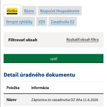
Všetko
Rôzne
Rozpočet-Hospodárenie
Verejné vyhlášky
VZN
Zasadnutia OZ
Filtrovať obsah
Rozbaliť obsah filtra
Názov:
späť
Popis:
Detail úradného dokumentu
Dátum zverejnenia od:
Položka
Informácia
Dátum zverejnenia do:
Názov
Zápisnica zo zasadnutia OZ dňa 11.6.2026