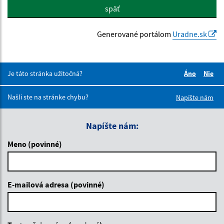
späť
Generované portálom
Uradne.sk
Je táto stránka užitočná?
Áno
Nie
Boli tieto 
Boli 
Našli ste na stránke chybu?
Napíšte nám
Napíšte nám:
Meno (povinné)
E-mailová adresa (povinné)