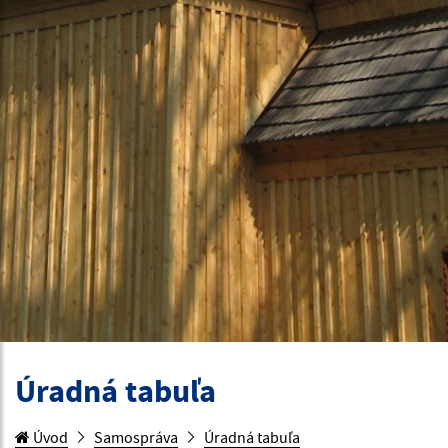
Úradná tabuľa
Úvod
Samospráva
Úradná tabuľa